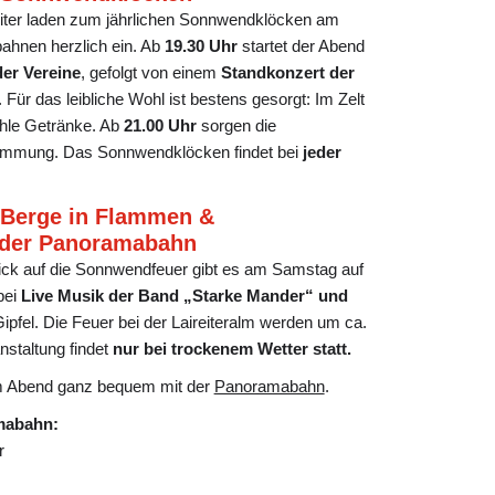
eiter laden zum jährlichen Sonnwendklöcken am
bahnen herzlich ein. Ab
19.30 Uhr
startet der Abend
er Vereine
, gefolgt von einem
Standkonzert der
. Für das leibliche Wohl ist bestens gesorgt: Im Zelt
hle Getränke. Ab
21.00 Uhr
sorgen die
timmung. Das Sonnwendklöcken findet bei
jeder
 Berge in Flammen &
 der Panoramabahn
ck auf die Sonnwendfeuer gibt es am Samstag auf
bei
Live Musik der Band „Starke Mander“
und
pfel. Die Feuer bei der Laireiteralm werden um ca.
nstaltung findet
nur bei trockenem Wetter statt.
am Abend ganz bequem mit der
Panoramabahn
.
mabahn:
r