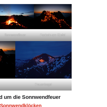
Fackeln am Gipfel
Sonnwendfeuer
Frauenkogel
nd um die Sonnwendfeuer
– Sonnwendklöcken