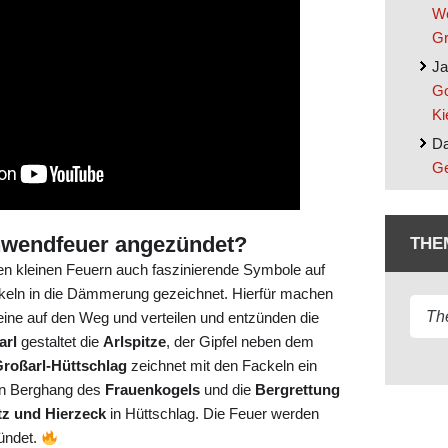
We
Gr
Ja
Go
Ki
Da
Ge
wendfeuer angezündet?
THE
en kleinen Feuern auch faszinierende Symbole auf
keln in die Dämmerung gezeichnet. Hierfür machen
ereine auf den Weg und verteilen und entzünden die
arl
gestaltet die
Arlspitze
, der Gipfel neben dem
Großarl-Hüttschlag
zeichnet mit den Fackeln ein
en Berghang des
Frauenkogels
und die
Bergrettung
tz und Hierzeck
in Hüttschlag. Die Feuer werden
ündet.