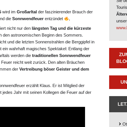
Sie b
Touri
5
wird im
Großarltal
der faszinierender Brauch der
Älter
nd die
Sonnwendfeuer
entzündet
,
unse
www.b
rt nicht nur den
längsten Tag und die kürzeste
ch den astronomischen Beginn des Sommers.
ht und die letzten Sonnenstrahlen die Berggipfel in
nt ein wahrhaft magisches Spektakel: Entlang der
ZU
rltals werden die
traditionellen Sonnwendfeuer
LOG
 Feuer reicht weit zurück. Den alten Bräuchen
lammen der
Vertreibung böser Geister und dem
UN
nwendfeuer erzählt Klaus. Er ist Mitglied der
t jedes Jahr mit seinen Kollegen die Feuer auf der
LET
Ot