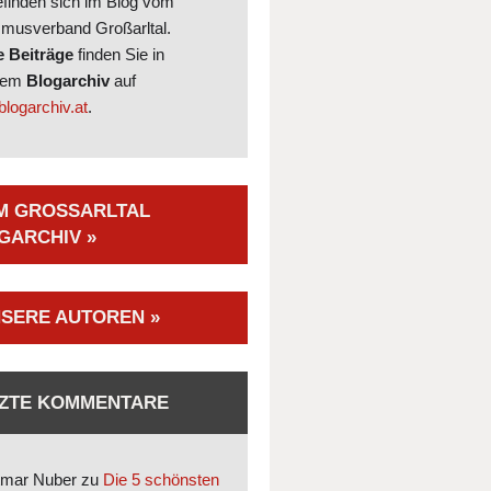
efinden sich im Blog vom
smusverband Großarltal.
e Beiträge
finden Sie in
rem
Blogarchiv
auf
logarchiv.at
.
M GROSSARLTAL B
ARCHIV »
SERE AUTOREN »
ZTE KOMMENTARE
mar Nuber
zu
Die 5 schönsten