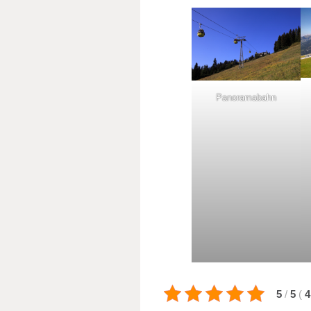
Panoramabahn
5
/
5
(
4