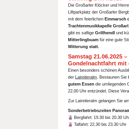
Die Großarler Klöcker und Herr
Liftparkplatz der Großarler Berg
mit dem feierlichen
Einmarsch d
Trachtenmusikkapelle Großarl
gibt es saftige
Grillhendl
und kü
Mitterlingbuam
für eine gute S
Witterung statt.
Samstag 21.06.2025 –
Gondelnachtfahrt mit
Einen besonders schönen Ausbli
der
Laireiteralm
. Bestaunen Sie 
gutem Essen
die umliegenden Gi
22.00 Uhr entzündet. Diese Vera
Zur Laireiteralm gelangen Sie 
Sonderbetriebszeiten Panora
Bergfahrt: 19.30 bis 20.30 Uh
Talfahrt: 22.30 bis 23.30 Uhr