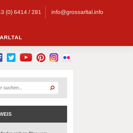
43 (0) 6414 / 281
info@grossarltal.info
ARLTAL
WEIS