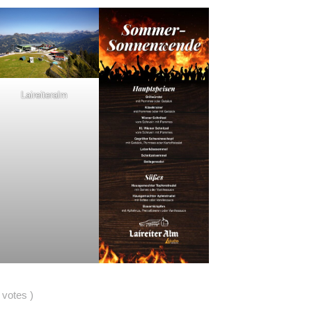
Laireiteralm
votes
)