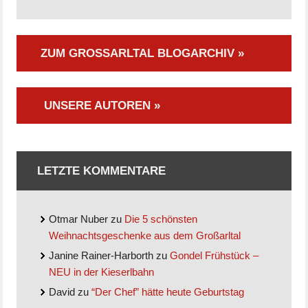
ZUM GROSSARLTAL BLOGARCHIV »
UNSERE AUTOREN »
LETZTE KOMMENTARE
Otmar Nuber
zu
Die 5 schönsten
Weihnachtsgeschenke aus dem Großarltal
Janine Rainer-Harborth
zu
Gondel Frühstück –
NEU in der Kieserlbahn
David
zu
“Der Chef” hätte heute Geburtstag