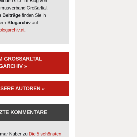
efinden sich im Blog vom
smusverband Großarltal.
e Beiträge
finden Sie in
rem
Blogarchiv
auf
logarchiv.at
.
M GROSSARLTAL B
ARCHIV »
SERE AUTOREN »
ZTE KOMMENTARE
mar Nuber
zu
Die 5 schönsten