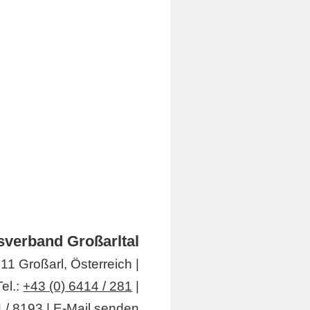
verband Großarltal
1 Großarl, Österreich |
Tel.:
+43 (0) 6414 / 281
|
 / 8193 |
E-Mail senden