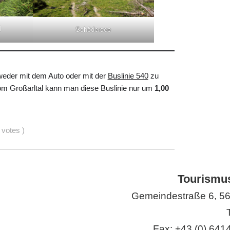
l
Schödersee
tweder mit dem Auto oder mit der
Buslinie 540
zu
m Großarltal kann man diese Buslinie nur um
1,00
votes
)
Tourismus
Gemeindestraße 6, 561
Fax: +43 (0) 6414