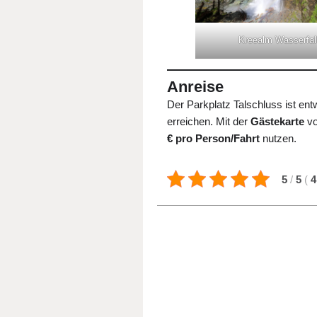
Kreealm Wasserfal
Anreise
Der Parkplatz Talschluss ist en
erreichen. Mit der
Gästekarte
vo
€ pro Person/Fahrt
nutzen.
5
/
5
(
4