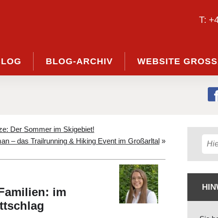
T: +
BLOG
BLOG-ARCHIV
WEBSITE GROSS
nze: Der Sommer im Skigebiet!
n – das Trailrunning & Hiking Event im Großarltal
»
HIN
Familien: im
ttschlag