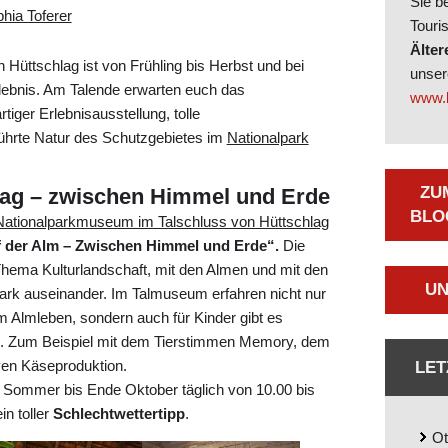
Sie b
hia Toferer
Touri
Älter
n Hüttschlag ist von Frühling bis Herbst und bei
unse
lebnis. Am Talende erwarten euch das
www.b
rtiger Erlebnisausstellung, tolle
ührte Natur des Schutzgebietes im
Nationalpark
ZU
ag – zwischen Himmel und Erde
LOG
Nationalparkmuseum im Talschluss von Hüttschlag
 der Alm – Zwischen Himmel und Erde“.
Die
Thema Kulturlandschaft, mit den Almen und mit den
UN
ark auseinander. Im Talmuseum erfahren nicht nur
lmleben, sondern auch für Kinder gibt es
en. Zum Beispiel mit dem Tierstimmen Memory, dem
iven Käseproduktion.
LET
Sommer bis Ende Oktober täglich von 10.00 bis
in toller
Schlechtwettertipp
.
Ot