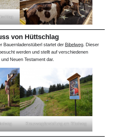
tschlag
uss von Hüttschlag
r Bauernladenstüberl startet der
Bibelweg
. Dieser
t besucht werden und stellt auf verschiedenen
 und Neuen Testament dar.
belweg
Kreuzwegdarstellung am Bibelweg