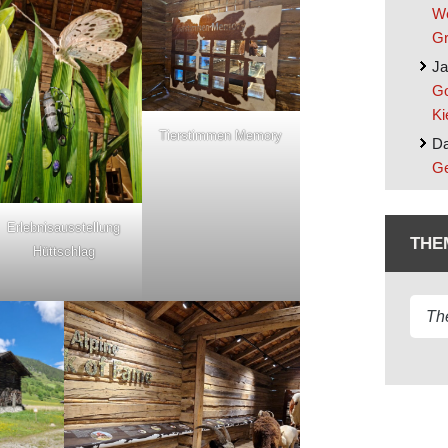
We
Gr
Ja
Go
Ki
Tierstimmen Memory
Da
Ge
Erlebnisausstellung
THE
Hüttschlag