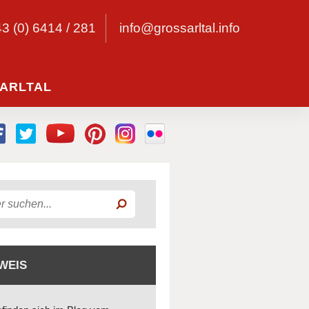
43 (0) 6414 / 281
info@grossarltal.info
ARLTAL
WEIS