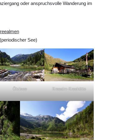
aziergang oder anspruchsvolle Wanderung im
Kreealmen
(periodischer See)
Ötzlsee
Kreealm-Kreehütte