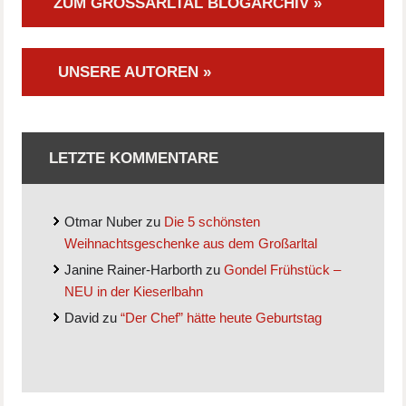
ZUM GROSSARLTAL BLOGARCHIV »
UNSERE AUTOREN »
LETZTE KOMMENTARE
Otmar Nuber
zu
Die 5 schönsten
Weihnachtsgeschenke aus dem Großarltal
Janine Rainer-Harborth
zu
Gondel Frühstück –
NEU in der Kieserlbahn
David
zu
“Der Chef” hätte heute Geburtstag