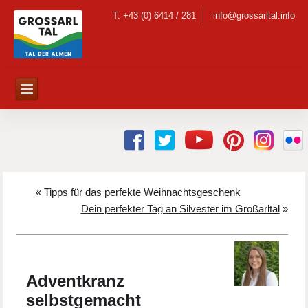
T: +43 (0) 6414 / 281
info@grossarltal.info
«
Tipps für das perfekte Weihnachtsgeschenk
Dein perfekter Tag an Silvester im Großarltal
»
Adventkranz
selbstgemacht