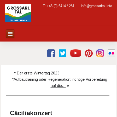
T: +43 (0) 6414 / 281
info@grossarltal.info
«
Der erste Wintertag 2023
“Aufbautraining oder Regeneration: richtige Vorbereitung
auf die…
»
Cäciliakonzert