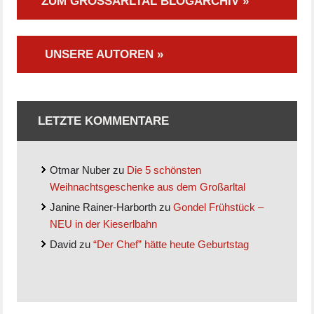
ZUM GROSSARLTAL BLOGARCHIV »
UNSERE AUTOREN »
LETZTE KOMMENTARE
Otmar Nuber
zu
Die 5 schönsten
Weihnachtsgeschenke aus dem Großarltal
Janine Rainer-Harborth
zu
Gondel Frühstück –
NEU in der Kieserlbahn
David
zu
“Der Chef” hätte heute Geburtstag