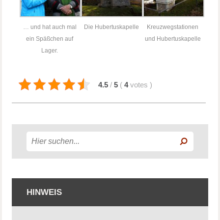
… und hat auch mal
Die Hubertuskapelle
Kreuzwegstationen
ein Späßchen auf
und Hubertuskapelle
Lager.
4.5
/
5
(
4
votes
)
HINWEIS