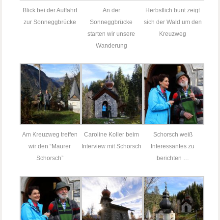
Blick bei der Auffahrt
An der
Herbstlich bunt zeigt
zur Sonneggbrücke
Sonneggbrücke
sich der Wald um den
starten wir unsere
Kreuzweg
Wanderung
Am Kreuzweg treffen
Caroline Koller beim
Schorsch weiß
wir den “Maurer
Interview mit Schorsch
Interessantes zu
Schorsch”
berichten …