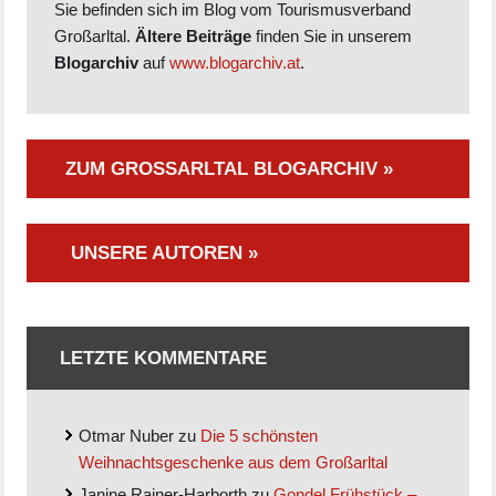
Sie befinden sich im Blog vom Tourismusverband
Großarltal.
Ältere Beiträge
finden Sie in unserem
Blogarchiv
auf
www.blogarchiv.at
.
ZUM GROSSARLTAL BLOGARCHIV »
UNSERE AUTOREN »
LETZTE KOMMENTARE
Otmar Nuber
zu
Die 5 schönsten
Weihnachtsgeschenke aus dem Großarltal
Janine Rainer-Harborth
zu
Gondel Frühstück –