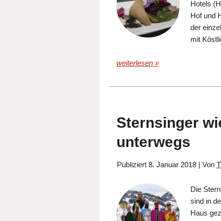
Hotels (H
Hof und H
der einz
mit Köstl
weiterlesen »
Sternsinger wi
unterwegs
Publiziert
8. Januar 2018
|
Von
T
Die Stern
sind in d
Haus gezo