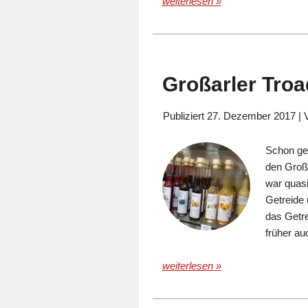
weiterlesen »
Großarler Tro
Publiziert
27. Dezember 2017
|
Schon geh
den Großa
war quas
Getreide 
das Getre
früher au
weiterlesen »