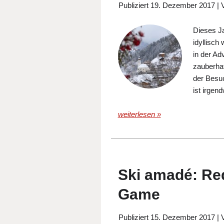
Publiziert
19. Dezember 2017
|
Dieses Ja
idyllisch
in der Ad
zauberhaf
der Besu
ist irgend
weiterlesen »
Ski amadé: Red
Game
Publiziert
15. Dezember 2017
|