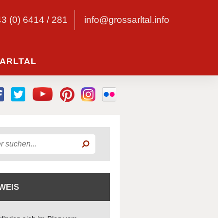
43 (0) 6414 / 281
info@grossarltal.info
ARLTAL
WEIS