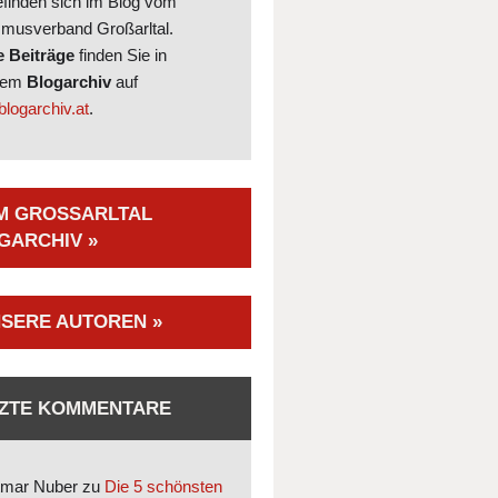
efinden sich im Blog vom
smusverband Großarltal.
e Beiträge
finden Sie in
rem
Blogarchiv
auf
logarchiv.at
.
M GROSSARLTAL B
ARCHIV »
SERE AUTOREN »
ZTE KOMMENTARE
mar Nuber
zu
Die 5 schönsten