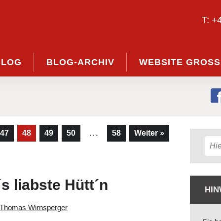
T: +
BLOG
BLOG-ARCHIV
WEBSITE GROSS
…
47
48
49
50
58
Weiter »
s liabste Hütt´n
HIN
Thomas Wirnsperger