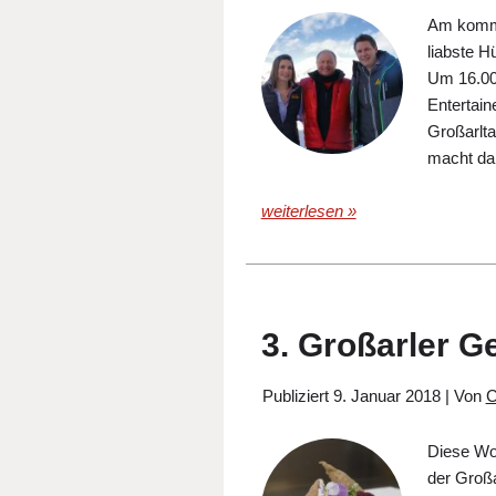
Am komme
liabste H
Um 16.00 
Entertain
Großarlta
macht dan
weiterlesen »
3. Großarler G
Publiziert
9. Januar 2018
|
Von
C
Diese Woc
der Großa