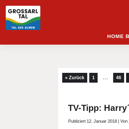
HOME 
…
« Zurück
1
46
TV-Tipp: Harry´
Publiziert
12. Januar 2018
|
Von