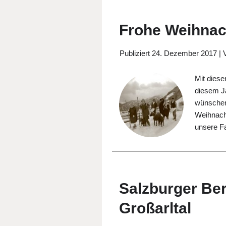
Frohe Weihnac
Publiziert
24. Dezember 2017
|
Mit dies
diesem Ja
wünschen 
Weihnacht
unsere F
Salzburger Be
Großarltal