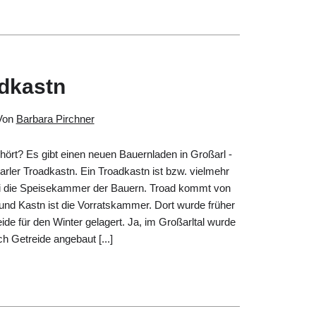
adkastn
Von
Barbara Pirchner
ört? Es gibt einen neuen Bauernladen in Großarl -
rler Troadkastn. Ein Troadkastn ist bzw. vielmehr
i die Speisekammer der Bauern. Troad kommt von
und Kastn ist die Vorratskammer. Dort wurde früher
ide für den Winter gelagert. Ja, im Großarltal wurde
ch Getreide angebaut [...]