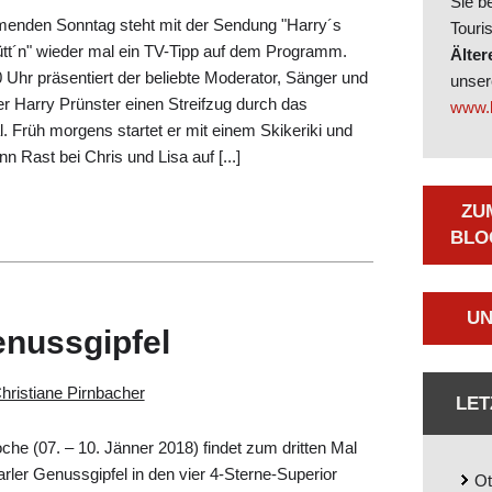
Sie b
nden Sonntag steht mit der Sendung "Harry´s
Touri
ütt´n" wieder mal ein TV-Tipp auf dem Programm.
Älter
Uhr präsentiert der beliebte Moderator, Sänger und
unse
er Harry Prünster einen Streifzug durch das
www.b
l. Früh morgens startet er mit einem Skikeriki und
n Rast bei Chris und Lisa auf [...]
ZU
LOG
UN
enussgipfel
hristiane Pirnbacher
LET
he (07. – 10. Jänner 2018) findet zum dritten Mal
rler Genussgipfel in den vier 4-Sterne-Superior
Ot