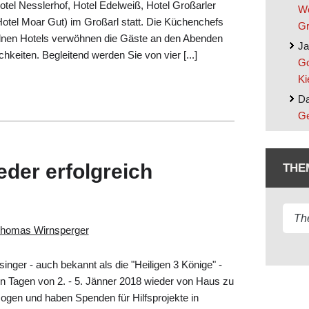
otel Nesslerhof, Hotel Edelweiß, Hotel Großarler
We
otel Moar Gut) im Großarl statt. Die Küchenchefs
Gr
elnen Hotels verwöhnen die Gäste an den Abenden
Ja
ichkeiten. Begleitend werden Sie von vier [...]
Go
Ki
Da
Ge
eder erfolgreich
THE
homas Wirnsperger
singer - auch bekannt als die "Heiligen 3 Könige" -
en Tagen von 2. - 5. Jänner 2018 wieder von Haus zu
gen und haben Spenden für Hilfsprojekte in