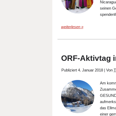
Nicaragua
seinen G
spendenfr
weiterlesen »
ORF-Aktivtag i
Publiziert
4. Januar 2018
|
Von
T
Am komme
Zusammen
GESUND e
aufmerks
das Ellma
einer ge