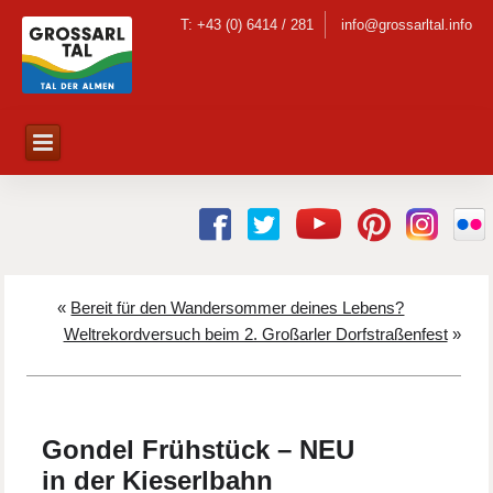
T: +43 (0) 6414 / 281
info@grossarltal.info
«
Bereit für den Wandersommer deines Lebens?
Weltrekordversuch beim 2. Großarler Dorfstraßenfest
»
Gondel Frühstück – NEU
in der Kieserlbahn