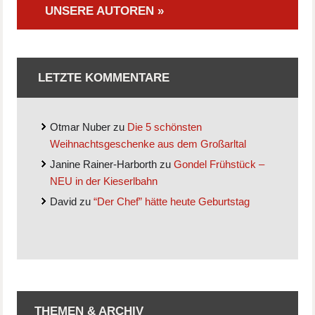
UNSERE AUTOREN »
LETZTE KOMMENTARE
Otmar Nuber
zu
Die 5 schönsten
Weihnachtsgeschenke aus dem Großarltal
Janine Rainer-Harborth
zu
Gondel Frühstück –
NEU in der Kieserlbahn
David
zu
“Der Chef” hätte heute Geburtstag
THEMEN & ARCHIV