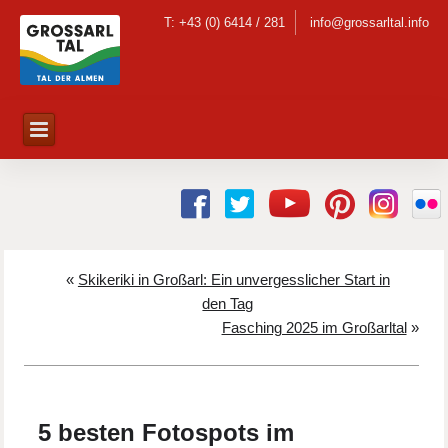
T: +43 (0) 6414 / 281
info@grossarltal.info
«
Skikeriki in Großarl: Ein unvergesslicher Start in
den Tag
Fasching 2025 im Großarltal
»
5 besten Fotospots im