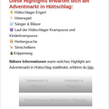
Diese Highlights erwarten dich am
Adventmarkt in Hüttschlag:
Hüttschlager Engerl
Hirtenspiel
Sänger & Bläser
Lauf der Hüttschlager Krampusse und
Kinderkrampusse
Herbergsuche
Streicheltiere
Krippenweg
Nähere Informationen
wann welches Highlight am
Adventmarkt in Hüttschlag stattfindet, erfährst du
hier
.
Adventmarkt in
Hirtenspiel in
Hüttschlag
Hüttschlag
Streicheltiere am Adventmarkt in Hüttschlag