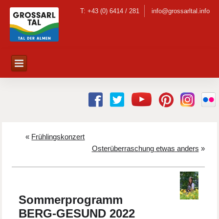
T: +43 (0) 6414 / 281
info@grossarltal.info
«
Frühlingskonzert
Osterüberraschung etwas anders
»
Sommerprogramm
BERG-GESUND 2022