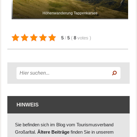
Höhenwanderung Tappenkarsee
5
/
5
(
8
votes
)
HINWEIS
Sie befinden sich im Blog vom Tourismusverband
Großarltal.
Ältere Beiträge
finden Sie in unserem