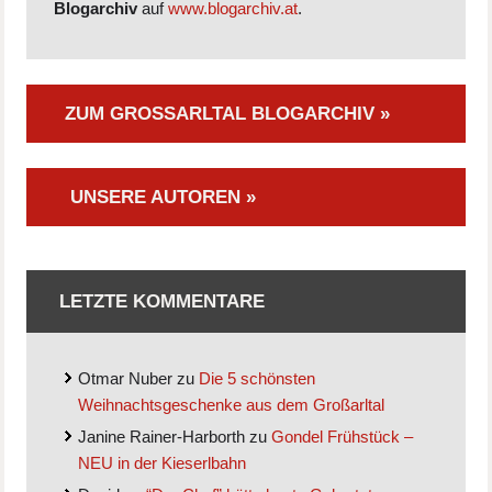
Blogarchiv
auf
www.blogarchiv.at
.
ZUM GROSSARLTAL BLOGARCHIV »
UNSERE AUTOREN »
LETZTE KOMMENTARE
Otmar Nuber
zu
Die 5 schönsten
Weihnachtsgeschenke aus dem Großarltal
Janine Rainer-Harborth
zu
Gondel Frühstück –
NEU in der Kieserlbahn