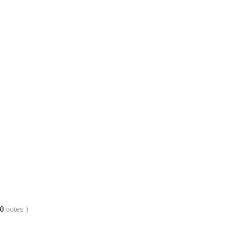
0
votes
)