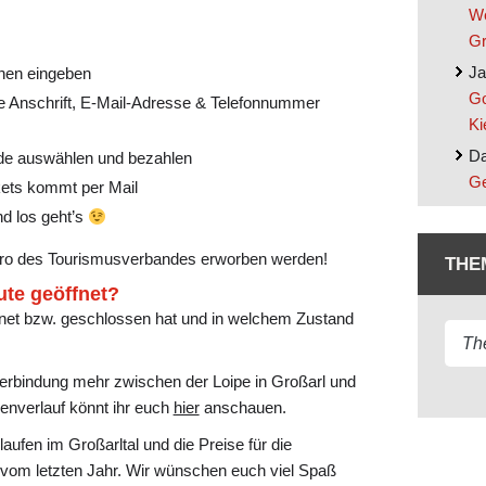
We
Gr
Ja
nen eingeben
Go
ie Anschrift, E-Mail-Adresse & Telefonnummer
Ki
Da
de auswählen und bezahlen
Ge
kets kommt per Mail
d los geht’s
ro des Tourismusverbandes erworben werden!
THE
ute geöffnet?
öffnet bzw. geschlossen hat und in welchem Zustand
 Verbindung mehr zwischen der Loipe in Großarl und
enverlauf könnt ihr euch
hier
anschauen.
ufen im Großarltal und die Preise für die
vom letzten Jahr. Wir wünschen euch viel Spaß