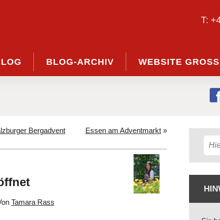
T: +
BLOG
BLOG-ARCHIV
WEBSITE GROSS
lzburger Bergadvent
Essen am Adventmarkt
»
öffnet
HIN
Von
Tamara Rass