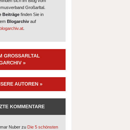
efinden sich im Blog vom
smusverband Großarltal.
e Beiträge
finden Sie in
rem
Blogarchiv
auf
logarchiv.at
.
M GROSSARLTAL B
ARCHIV »
SERE AUTOREN »
ZTE KOMMENTARE
mar Nuber
zu
Die 5 schönsten