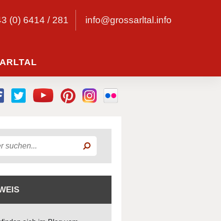
43 (0) 6414 / 281
info@grossarltal.info
ARLTAL
WEIS