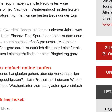
Sie b
ter euch, haben wir tolle Neuigkeiten – die
Touri
 eröffnet. Nach dem Wintereinbruch in den letzten
Älter
aturen konnten wir die besten Bedingungen zum
unse
www.b
iert werden können, gibt es seit diesem Jahr etwas
ist im Einsatz. Das Spuren der Loipe ist damit nun
azu auch noch viel Spaß (so unsere Mitarbeiter
tigste daran ist natürlich die super Loipe für alle
ZU
uen Loipengerät findet ihr beim Blogbeitrag ganz
LOG
nz einfach online kaufen
UN
nde Langlaufen gehen, aber die Verkaufsstellen
 geschlossen? – kein Problem, seit diesem Winter
ten und Wochenkarten zum Langlaufen ganz einfach
LET
line-Ticket:
 klicken
Ot