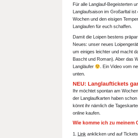
Für alle Langlauf-Begeisterten un
Langlaufsaison im Großarltal ist
Wochen und den eisigen Temper
Langlaufen für euch schaffen.
Damit die Loipen bestens präpar
Neues: unser neues Loipengerät 
um einiges leichter und macht d
Bascht und Roman). Aber das Wich
Langläufer
. Ein Video vom ne
unten.
NEU
:
Langlauftickets ga
Ihr möchtet spontan am Wochene
der Langlaufkarten haben schon
könnt ihr nämlich die Tageskar
online kaufen.
Wie komme ich zu meinem On
Link
anklicken und auf Tickets