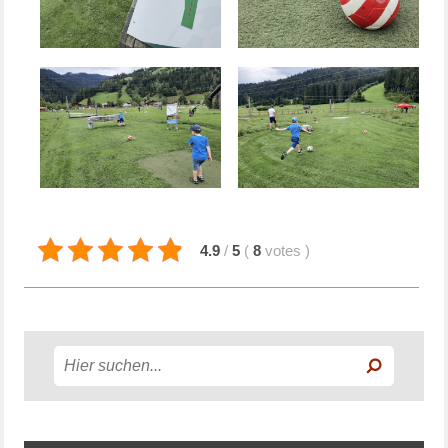
4.9
/
5
(
8
votes
)