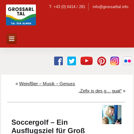
T: +43 (0) 6414 / 281
info@grossarltal.info
«
Wein/Bier – Musik – Genuss
„Zefix is des g… guat“
»
Soccergolf – Ein
Ausflugsziel für Groß