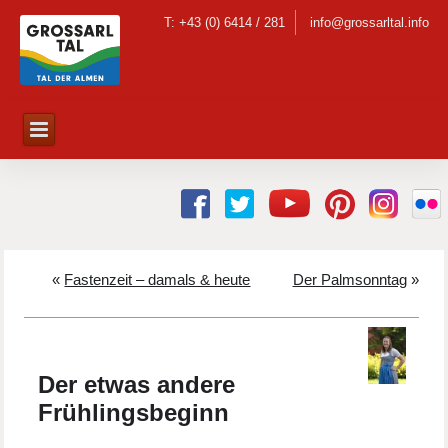
T: +43 (0) 6414 / 281
info@grossarltal.info
«
Fastenzeit – damals & heute
Der Palmsonntag
»
Der etwas andere
Frühlingsbeginn