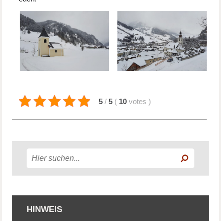
5
/
5
(
10
votes
)
HINWEIS