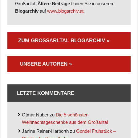
Großarltal.
Ältere Beiträge
finden Sie in unserem
Blogarchiv
auf
www.blogarchiv.at
.
ZUM GROSSARLTAL BLOGARCHIV »
UNSERE AUTOREN »
LETZTE KOMMENTARE
Otmar Nuber
zu
Die 5 schönsten
Weihnachtsgeschenke aus dem Großarltal
Janine Rainer-Harborth
zu
Gondel Frühstück –