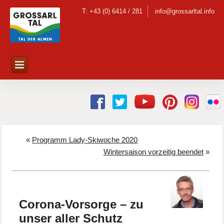
T: +43 (0) 6414 / 281
info@grossarltal.info
«
Programm Lady-Skiwoche 2020
Wintersaison vorzeitig beendet
»
Corona-Vorsorge – zu
unser aller Schutz