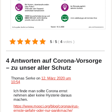
5
/
5
(
4
votes
)
4 Antworten auf Corona-Vorsorge
– zu unser aller Schutz
Thomas Serke on
12. März 2020 um
10:54
Ich finde man sollte Corona ernst
nehmen aber keine Hysterie daraus
machen.
https://www.mooci.org/blog/coronavirus-
ernste-gefahr-oder-nur-panikmache/