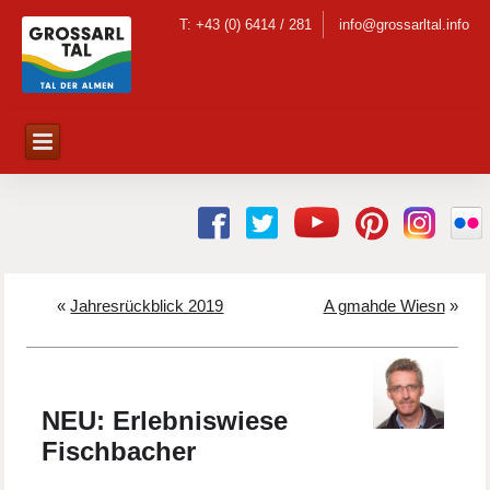
T: +43 (0) 6414 / 281
info@grossarltal.info
«
Jahresrückblick 2019
A gmahde Wiesn
»
NEU: Erlebniswiese
Fischbacher