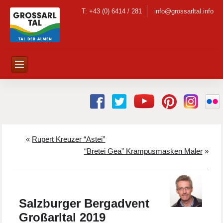
T: +43 (0) 6414 / 281
info@grossarltal.info
«
Rupert Kreuzer “Astei”
“Bretei Gea” Krampusmasken Maler
»
Salzburger Bergadvent
Großarltal 2019