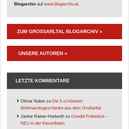
Blogarchiv
auf
www.blogarchiv.at
.
ZUM GROSSARLTAL BLOGARCHIV »
UNSERE AUTOREN »
LETZTE KOMMENTARE
Otmar Nuber
zu
Die 5 schönsten
Weihnachtsgeschenke aus dem Großarltal
Janine Rainer-Harborth
zu
Gondel Frühstück –
NEU in der Kieserlbahn