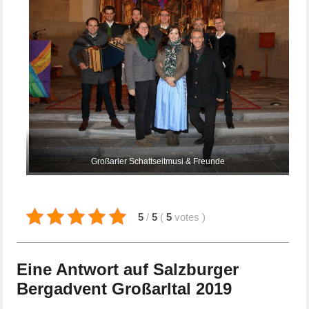
Großarler Schattseitmusi & Freunde
5
/
5
(
5
votes
)
Eine Antwort auf Salzburger
Bergadvent Großarltal 2019