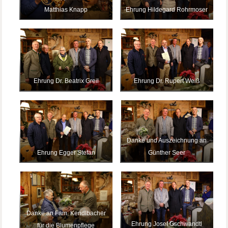
Matthias Knapp
Ehrung Hildegard Rohrmoser
Ehrung Dr. Beatrix Greil
Ehrung Dr. Rupert Weiß
Danke und Auszeichnung an
Ehrung Egger Stefan
Günther Seer
Danke an Fam. Kendlbacher
Ehrung Josef Gschwandtl
für die Blumenpflege