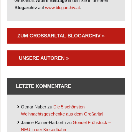
Großarltal.
Ältere Beiträge
finden Sie in unserem
Blogarchiv
auf
www.blogarchiv.at
.
ZUM GROSSARLTAL BLOGARCHIV »
UNSERE AUTOREN »
LETZTE KOMMENTARE
Otmar Nuber
zu
Die 5 schönsten
Weihnachtsgeschenke aus dem Großarltal
Janine Rainer-Harborth
zu
Gondel Frühstück –
NEU in der Kieserlbahn