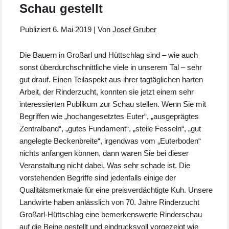
Schau gestellt
Publiziert
6. Mai 2019
|
Von
Josef Gruber
Die Bauern in Großarl und Hüttschlag sind – wie auch
sonst überdurchschnittliche viele in unserem Tal – sehr
gut drauf. Einen Teilaspekt aus ihrer tagtäglichen harten
Arbeit, der Rinderzucht, konnten sie jetzt einem sehr
interessierten Publikum zur Schau stellen. Wenn Sie mit
Begriffen wie „hochangesetztes Euter“, „ausgeprägtes
Zentralband“, „gutes Fundament“, „steile Fesseln“, „gut
angelegte Beckenbreite“, irgendwas vom „Euterboden“
nichts anfangen können, dann waren Sie bei dieser
Veranstaltung nicht dabei. Was sehr schade ist. Die
vorstehenden Begriffe sind jedenfalls einige der
Qualitätsmerkmale für eine preisverdächtigte Kuh. Unsere
Landwirte haben anlässlich von 70. Jahre Rinderzucht
Großarl-Hüttschlag eine bemerkenswerte Rinderschau
auf die Beine gestellt und eindrucksvoll vorgezeigt wie