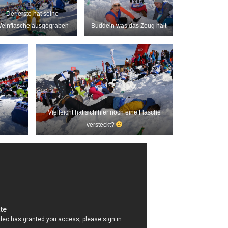
Der erste hat seine
einflasche ausgegraben
Buddeln was das Zeug hält
Vielleicht hat sich hier noch eine Flasche
versteckt?