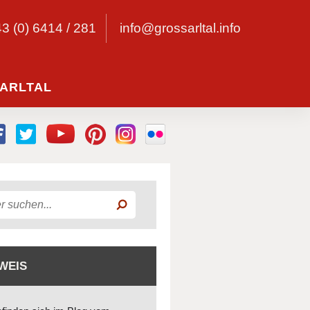
43 (0) 6414 / 281
info@grossarltal.info
ARLTAL
WEIS