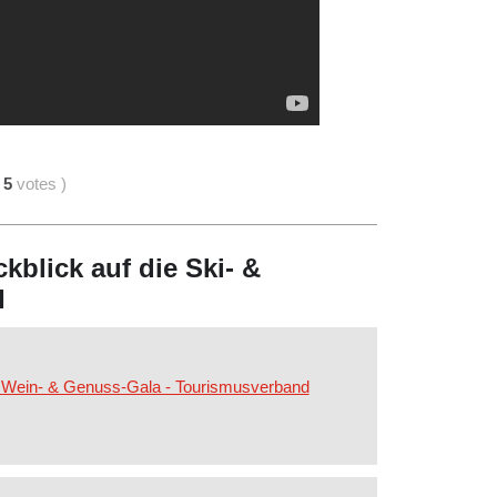
5
votes
)
kblick auf die Ski- &
I
e Wein- & Genuss-Gala - Tourismusverband