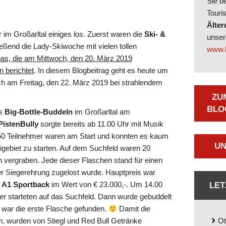
Sie b
Touri
Älter
m Großarltal einiges los. Zuerst waren die
Ski- &
unse
eßend die Lady-Skiwoche mit vielen tollen
www.b
as, die am Mittwoch, den 20. März 2019
n berichtet
. In diesem Blogbeitrag geht es heute um
h am Freitag, den 22. März 2019 bei strahlendem
ZU
LOG
as
Big-Bottle-Buddeln
im Großarltal am
PistenBully
sorgte bereits ab 11.00 Uhr mit Musik
50 Teilnehmer waren am Start und konnten es kaum
UN
igebiet zu starten. Auf dem Suchfeld waren 20
n vergraben. Jede dieser Flaschen stand für einen
der Siegerehrung zugelost wurde. Hauptpreis war
 A1 Sportback
im Wert von € 23.000,-. Um 14.00
LET
mer starteten auf das Suchfeld. Dann wurde gebuddelt
 war die erste Flasche gefunden.
Damit die
en, wurden von Stiegl und Red Bull Getränke
Ot