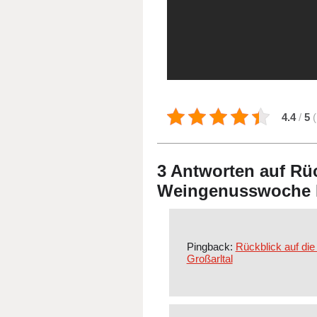
4.4
/
5
(
3 Antworten auf Rüc
Weingenusswoche 
Pingback:
Rückblick auf di
Großarltal