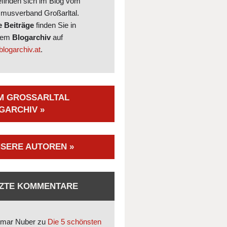
efinden sich im Blog vom
smusverband Großarltal.
e Beiträge
finden Sie in
rem
Blogarchiv
auf
logarchiv.at
.
M GROSSARLTAL B
ARCHIV »
SERE AUTOREN »
ZTE KOMMENTARE
mar Nuber
zu
Die 5 schönsten