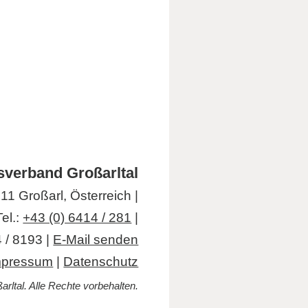
verband Großarltal
1 Großarl, Österreich |
Tel.:
+43 (0) 6414 / 281
|
 / 8193 |
E-Mail senden
mpressum
|
Datenschutz
ltal. Alle Rechte vorbehalten.