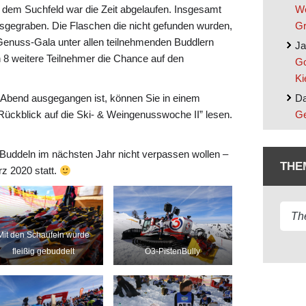
f dem Suchfeld war die Zeit abgelaufen. Insgesamt
We
gegraben. Die Flaschen die nicht gefunden wurden,
Gr
Genuss-Gala unter allen teilnehmenden Buddlern
Ja
 8 weitere Teilnehmer die Chance auf den
Go
Ki
 Abend ausgegangen ist, können Sie in einem
Da
Rückblick auf die Ski- & Weingenusswoche II” lesen.
Ge
e-Buddeln im nächsten Jahr nicht verpassen wollen –
THE
rz 2020 statt.
Mit den Schaufeln wurde
fleißig gebuddelt
Ö3-PistenBully