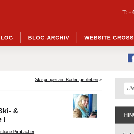
T: +
BLOG
BLOG-ARCHIV
WEBSITE GROSS
Skispringer am Boden geblieben
»
Ski- &
HIN
 I
istiane Pirnbacher