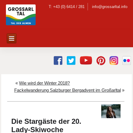
T: +43 (0) 6414 / 281
info@grossarltal.info
«
Wie wird der Winter 2018?
Fackelwanderung Salzburger Bergadvent im Großarltal
»
Die Stargäste der 20.
Lady-Skiwoche