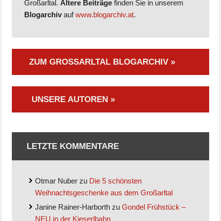
Großarltal.
Ältere Beiträge
finden Sie in unserem
Blogarchiv
auf
www.blogarchiv.at
.
ZUM GROSSARLTAL BLOGARCHIV »
UNSERE AUTOREN »
LETZTE KOMMENTARE
Otmar Nuber
zu
Die 5 schönsten
Weihnachtsgeschenke aus dem Großarltal
Janine Rainer-Harborth
zu
Gondel Frühstück –
NEU in der Kieserlbahn