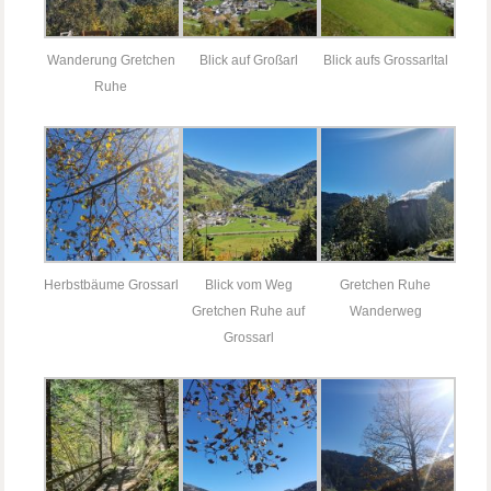
Wanderung Gretchen
Blick auf Großarl
Blick aufs Grossarltal
Ruhe
Herbstbäume Grossarl
Blick vom Weg
Gretchen Ruhe
Gretchen Ruhe auf
Wanderweg
Grossarl