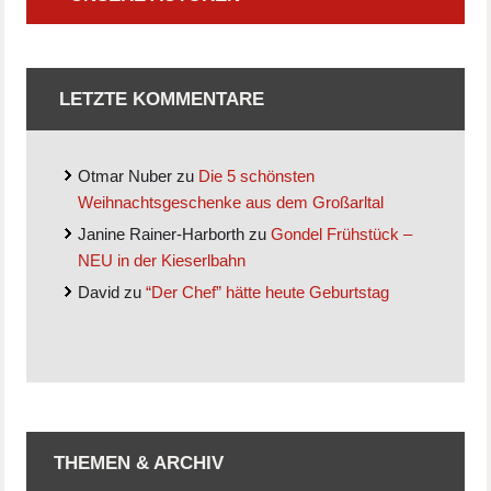
LETZTE KOMMENTARE
Otmar Nuber
zu
Die 5 schönsten
Weihnachtsgeschenke aus dem Großarltal
Janine Rainer-Harborth
zu
Gondel Frühstück –
NEU in der Kieserlbahn
David
zu
“Der Chef” hätte heute Geburtstag
THEMEN & ARCHIV