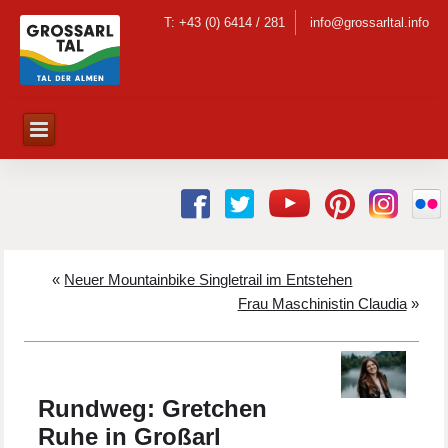
T: +43 (0) 6414 / 281
info@grossarltal.info
«
Neuer Mountainbike Singletrail im Entstehen
Frau Maschinistin Claudia
»
Rundweg: Gretchen
Ruhe in Großarl