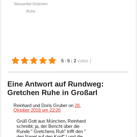
Wasserfall Gretchen
Ruhe
5
/
5
(
2
votes
)
Eine Antwort auf Rundweg:
Gretchen Ruhe in Großarl
Reinhard und Doris Gruber on
28.
Oktober 2018 um 22:26
Grüß Gott aus München, Reinhard
schreibt; ja, der Bericht über die
Runde ” Gretchens Ruh” trifft den ”
den Nagel auf den Kopf” ! und die