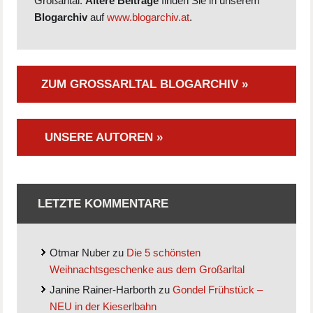
Großarltal.
Ältere Beiträge
finden Sie in unserem
Blogarchiv
auf
www.blogarchiv.at
.
ZUM GROSSARLTAL BLOGARCHIV »
UNSERE AUTOREN »
LETZTE KOMMENTARE
Otmar Nuber
zu
Die 5 schönsten
Weihnachtsgeschenke aus dem Großarltal
Janine Rainer-Harborth
zu
Gondel Frühstück –
NEU in der Kieserlbahn