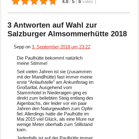
4.8
/
5
(
6
votes
)
3 Antworten auf Wahl zur
Salzburger Almsommerhütte 2018
Sepp on
3. September 2018 um 23:22
Die Paulhütte bekommt natürlich
meine Stimme!
Seit vielen Jahren ist sie (zusammen
mit der Mandlhütte) fast immer meine
erste “Anlaufstelle” am Ankunftstag im
Großarltal. Ausgehend vom
Stammhotel in Niederaigen ging es
direkt zum beliebten Steig entlang des
Aigenbachs, der leider vor ein paar
Jahren den Naturgewalten zum Opfer
fiel. Allerdings hatte die Paulhütte im
Mai 2015 viel Glück, als eine Mure nur
wenige Meter oberhalb zum Stillstand
kam.
Jedenfalls ist auf der Paulhütte immer