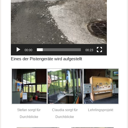
00:00
00:23
Eines der Pistengeräte wird aufgestellt
Stefan sorgt für
Claudia sorgt für
Lehrlingsprojekt
Durchblicke
Durchblicke