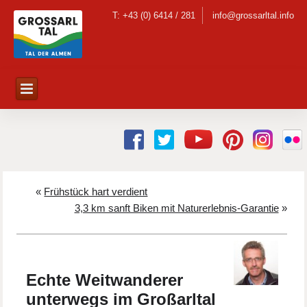
T: +43 (0) 6414 / 281
info@grossarltal.info
«
Frühstück hart verdient
3,3 km sanft Biken mit Naturerlebnis-Garantie
»
Echte Weitwanderer
unterwegs im Großarltal