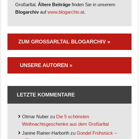
Großarltal.
Ältere Beiträge
finden Sie in unserem
Blogarchiv
auf
www.blogarchiv.at
.
ZUM GROSSARLTAL BLOGARCHIV »
UNSERE AUTOREN »
LETZTE KOMMENTARE
Otmar Nuber
zu
Die 5 schönsten
Weihnachtsgeschenke aus dem Großarltal
Janine Rainer-Harborth
zu
Gondel Frühstück –