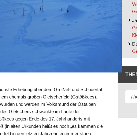
We
Gr
Ja
Go
Ki
Da
Ge
THE
öchste Erhebung über dem Großarl- und Schödertal
nem ehemals großen Gletscherfeld (Gstößkees).
 wurden und werden im Volksmund der Ostalpen
t des Gletschers schwankte im Laufe der
ößkees gegen Ende des 17. Jahrhunderts mit
ß (in alten Urkunden heißt es noch „es kammen die
herfeld in den letzten Jahrzehnten immer stärker