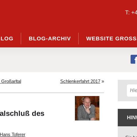
T: +
BLOG
BLOG-ARCHIV
WEBSITE GROSS
Großarltal
Schlenkerfahrt 2017
»
alschluß des
HIN
Hans Toferer