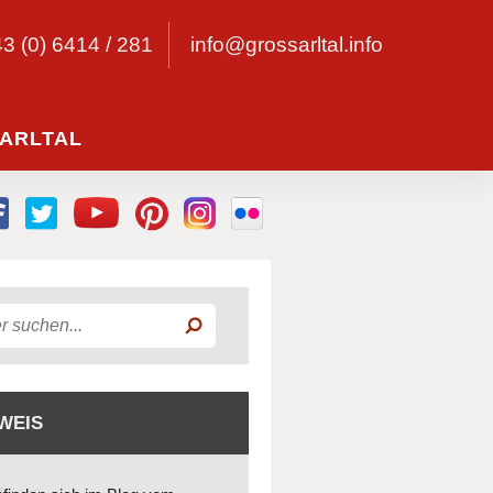
43 (0) 6414 / 281
info@grossarltal.info
ARLTAL
WEIS