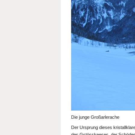
Die junge Großarlerache
Der Ursprung dieses kristallkl
des Gstösskeeses, der Schöderb