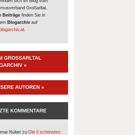
efinden sich im Blog vom
smusverband Großarltal.
e Beiträge
finden Sie in
rem
Blogarchiv
auf
logarchiv.at
.
M GROSSARLTAL B
ARCHIV »
SERE AUTOREN »
ZTE KOMMENTARE
mar Nuber
zu
Die 5 schönsten