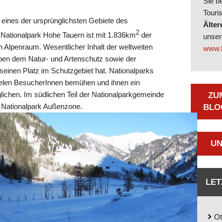
Sie b
Touri
 eines der ursprünglichsten Gebiete des
Älter
2
Nationalpark Hohe Tauern ist mit 1.836km
der
unse
 Alpenraum. Wesentlicher Inhalt der weltweiten
www.b
eben dem Natur- und Artenschutz sowie der
einen Platz im Schutzgebiet hat. Nationalparks
vielen BesucherInnen bemühen und ihnen ein
ichen. Im südlichen Teil der Nationalparkgemeinde
ZU
e Nationalpark Außenzone.
LOG
UN
LET
Ot