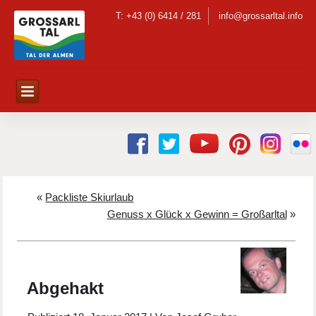
T: +43 (0) 6414 / 281
info@grossarltal.info
«
Packliste Skiurlaub
Genuss x Glück x Gewinn = Großarltal
»
Abgehakt