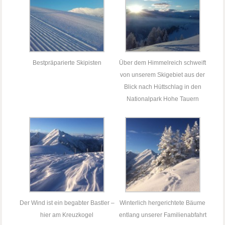
Bestpräparierte Skipisten
Über dem Himmelreich schweift
von unserem Skigebiet aus der
Blick nach Hüttschlag in den
Nationalpark Hohe Tauern
Der Wind ist ein begabter Bastler –
Winterlich hergerichtete Bäume
hier am Kreuzkogel
entlang unserer Familienabfahrt