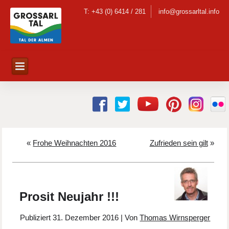
T: +43 (0) 6414 / 281
info@grossarltal.info
«
Frohe Weihnachten 2016
Zufrieden sein gilt
»
Prosit Neujahr !!!
Publiziert
31. Dezember 2016
|
Von
Thomas Wirnsperger